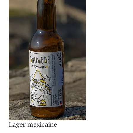
Lager mexicaine